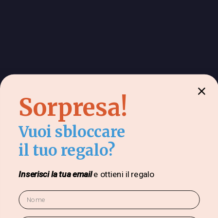
Ed è per questo che l'Enterococcus faecium
specifico è così efficace.
Ingrediente Essenziale #2:
Inulina da Cicoria + Frutto-
Oligosaccaridi (FOS)
Sorpresa!
Vuoi sbloccare
il tuo regalo?
Inserisci la tua email
e ottieni il regalo
Nome