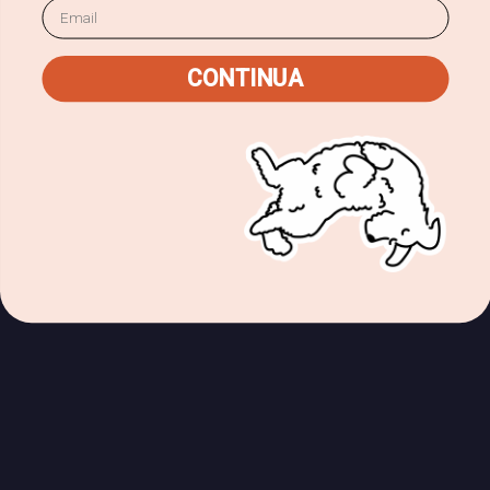
Email
CONTINUA
Questo duo di prebiotici naturali è come il
fertilizzante per i batteri buoni...
...che nutrono selettivamente i microrganismi
benefici senza alimentare quelli dannosi...