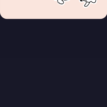
I segnali di “allarme” che ti dicono che il tuo cane
potrebbe aver bisogno di un educatore
Questa sezione non include attualmente alcun contenuto.
Aggiungi contenuti a questa sezione utilizzando la barra laterale.
Servizio Clienti 24/7
Domande? Noi abbiamo le risposte! Il nostro team di esperti è sempre a
disposizione.